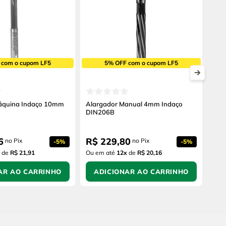
 com o cupom LF5
5% OFF com o cupom LF5
áquina Indaço 10mm
Alargador Manual 4mm Indaço
DIN206B
6
R$
229
,
80
no Pix
no Pix
-
5%
-
5%
de
R$ 21,91
Ou em até
12
x
de
R$ 20,16
AR AO CARRINHO
ADICIONAR AO CARRINHO