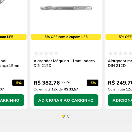
pom LF5
5% OFF com o cupom LF5
5% OFF
anal
Alargador Máquina 11mm Indaço
Alargador m
Indaço 15mm
DIN 212D
DIN 212D
R$
382
,
76
R$
249
,
7
no Pix
-
5%
-
5%
,07
Ou em até
12
x
de
R$ 33,57
Ou em até
12
x
CARRINHO
ADICIONAR AO CARRINHO
ADICION