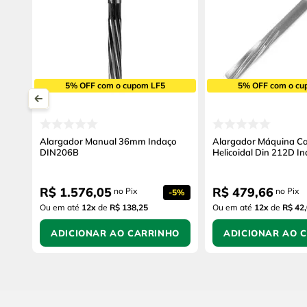
5% OFF com o cupom LF5
5% OFF com o cu
Alargador Manual 36mm Indaço
Alargador Máquina C
DIN206B
Helicoidal Din 212D 
R$
1
.
576
,
05
R$
479
,
66
no Pix
no Pix
-
5%
Ou em até
12
x
de
R$ 138,25
Ou em até
12
x
de
R$ 42
ADICIONAR AO CARRINHO
ADICIONAR AO 