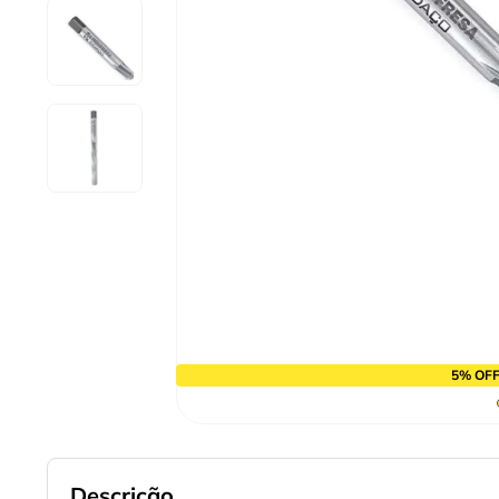
10
º
alicate
5% OFF
Descrição