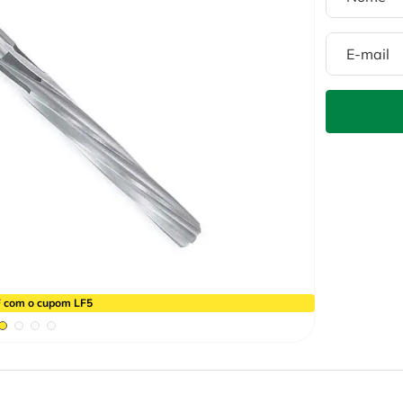
 com o cupom LF5