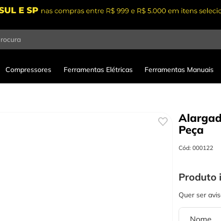
procura
Compressores
Ferramentas Elétricas
Ferramentas Manuais
Alargad
Peça
Cód
:
000122