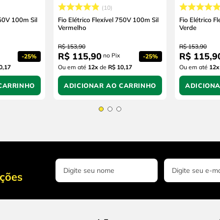
10
750V 100m Sil
Fio Elétrico Flexível 750V 100m Sil
Fio Elétrico F
Vermelho
Verde
R$
153
,
90
R$
153
,
90
R$
115
,
90
R$
115
,
9
no Pix
-
25%
-
25%
0,17
Ou em até
12
x
de
R$ 10,17
Ou em até
12
x
CARRINHO
ADICIONAR AO CARRINHO
ADICION
oções