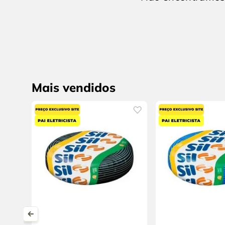
9
º
alicate
10
º
chave impacto
Mais vendidos