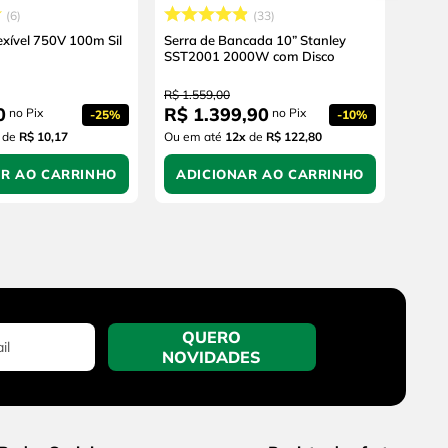
6
33
lexível 750V 100m Sil
Serra de Bancada 10” Stanley
SST2001 2000W com Disco
R$
1
.
559
,
00
0
R$
1
.
399
,
90
no Pix
no Pix
-
25%
-
10%
de
R$ 10,17
Ou em até
12
x
de
R$ 122,80
AR AO CARRINHO
ADICIONAR AO CARRINHO
QUERO
NOVIDADES