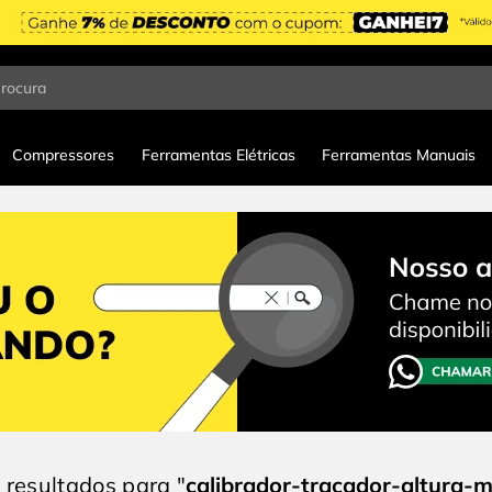
procura
Compressores
Ferramentas Elétricas
Ferramentas Manuais
calibrador-tracador-altura-