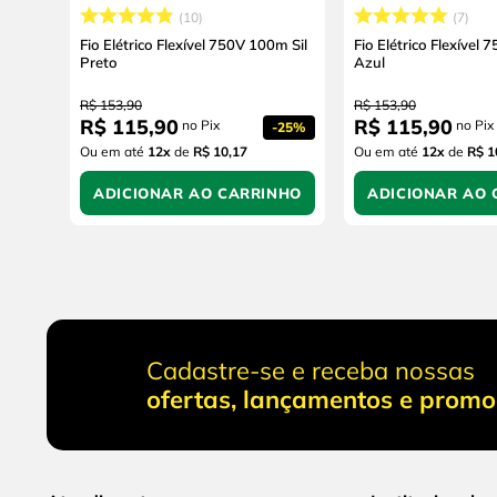
10
7
Fio Elétrico Flexível 750V 100m Sil
Fio Elétrico Flexível 
Preto
Azul
R$
153
,
90
R$
153
,
90
R$
115
,
90
R$
115
,
90
no Pix
no Pix
-
25%
Ou em até
12
x
de
R$ 10,17
Ou em até
12
x
de
R$ 1
ADICIONAR AO CARRINHO
ADICIONAR AO 
Cadastre-se e receba nossas
ofertas, lançamentos e prom