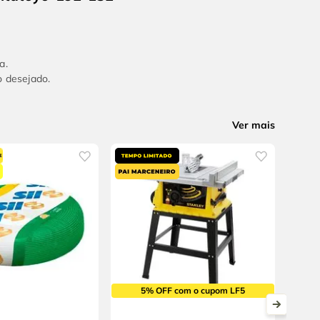
a.
o desejado.
Ver mais
5% OFF com o cupom LF5