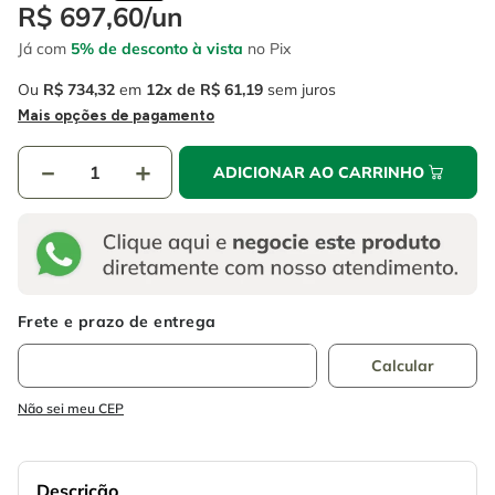
4
º
escada
R$
697
,
60
/
un
6
º
fio
Já com
5% de desconto à vista
no Pix
5
º
serra circular
7
º
serra copo
Ou
R$
734
,
32
em
12
R$
61
,
19
sem juros
6
º
fio
8
º
disco corte
Mais opções de pagamento
7
º
serra copo
9
º
chave impacto
－
＋
ADICIONAR AO CARRINHO
8
º
disco corte
10
º
luva
9
º
chave impacto
10
º
luva
Não sei meu CEP
Descrição