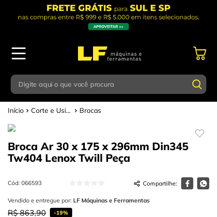
Digite aqui o que você procura
Corte e Usinagem
Brocas
Termos mais buscados
Digite aqui o que você procura
1
º
parafusadeira
Broca Ar 30 x 175 x 296mm Din345
Termos mais buscados
2
º
caixa ferramentas
Tw404 Lenox Twill
Peça
1
º
parafusadeira
3
º
esmerilhadeira
2
º
caixa ferramentas
Cód
:
066593
4
º
escada
3
º
Vendido e entregue por:
esmerilhadeira
LF Máquinas e Ferramentas
5
º
serra circular
R$
863
,
90
-
19%