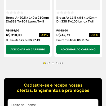
Broca Ar 20,5 x 140 x 210mm
Broca Ar 11,5 x 94 x 142mm
Din338 Tw104 Lenox Twill
Din338 Tw100 Lenox Twill
R$
383
,
90
R$
52
,
90
R$
310
,
00
R$
42
,
71
-
19%
-
19%
Ou em até
12
x
de
R$ 27,19
Ou em até
4
x
de
R$ 11,24
ADICIONAR AO CARRINHO
ADICIONAR AO CARRINHO
Cadastre-se e receba nossas
ofertas, lançamentos e promoções