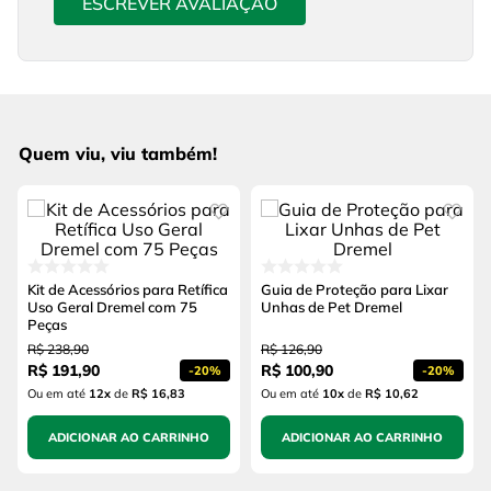
ESCREVER AVALIAÇÃO
Quem viu, viu também!
Kit de Acessórios para Retífica
Guia de Proteção para Lixar
Uso Geral Dremel com 75
Unhas de Pet Dremel
Peças
R$
238
,
90
R$
126
,
90
R$
191
,
90
R$
100
,
90
-
20%
-
20%
Ou em até
12
x
de
R$ 16,83
Ou em até
10
x
de
R$ 10,62
ADICIONAR AO CARRINHO
ADICIONAR AO CARRINHO