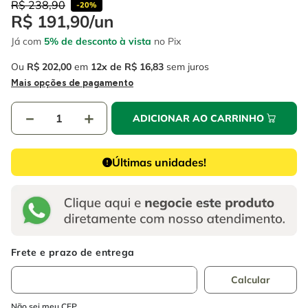
4
º
R$
238
escada
,
90
-
20%
6
º
fio
R$
191
,
90
/
un
5
º
serra circular
7
º
serra copo
Já com
5% de desconto à vista
no Pix
6
º
fio
8
º
disco corte
Ou
R$
202
,
00
em
12
R$
16
,
83
sem juros
Mais opções de pagamento
7
º
serra copo
9
º
chave impacto
8
º
disco corte
－
10
º
luva
＋
ADICIONAR AO CARRINHO
9
º
chave impacto
Últimas unidades!
10
º
luva
Não sei meu CEP