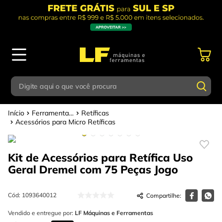
Digite aqui o que você procura
Ferramentas Elétricas - Bateria
Retíficas
Termos mais buscados
Digite aqui o que você procura
Acessórios para Micro Retíficas
1
º
parafusadeira
Termos mais buscados
2
º
caixa ferramentas
Kit de Acessórios para Retífica Uso
1
º
Geral Dremel com 75 Peças
parafusadeira
Jogo
3
º
esmerilhadeira
2
º
caixa ferramentas
4
º
escada
Cód
:
1093640012
3
º
esmerilhadeira
5
º
serra circular
Vendido e entregue por:
LF Máquinas e Ferramentas