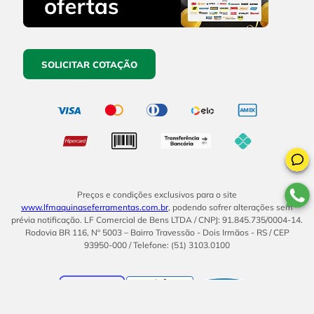
SOLICITAR COTAÇÃO
Preços e condições exclusivos para o site
www.lfmaquinaseferramentas.com.br
, podendo sofrer alterações sem
prévia notificação. LF Comercial de Bens LTDA / CNPJ: 91.845.735/0004-14.
Rodovia BR 116, Nº 5003 – Bairro Travessão - Dois Irmãos - RS / CEP
93950-000 / Telefone: (51) 3103.0100