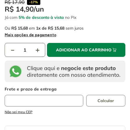
4
º
R$
17
escada
,
90
-
17%
6
º
fio
R$
14
,
90
/
un
5
º
serra circular
7
º
serra copo
Já com
5% de desconto à vista
no Pix
6
º
fio
8
º
cabo flexivel
Ou
R$
15
,
68
em
1
R$
15
,
68
sem juros
Mais opções de pagamento
7
º
serra copo
9
º
chave impacto
8
º
cabo flexivel
－
10
º
disco corte
＋
ADICIONAR AO CARRINHO
9
º
chave impacto
10
º
disco corte
Não sei meu CEP