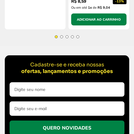
R$
8
,
59
-
13%
Ou em até
1
x
de
R$ 9,04
ADICIONAR AO CARRINHO
Cadastre-se e receba nossas
ofertas, lançamentos e promoções
QUERO NOVIDADES