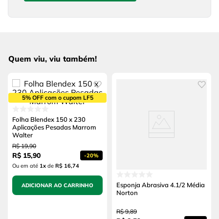
Quem viu, viu também!
5% OFF com o cupom LF5
Folha Blendex 150 x 230
Aplicações Pesadas Marrom
Walter
R$
19
,
90
R$
15
,
90
-
20%
Ou em até
1
x
de
R$ 16,74
Esponja Abrasiva 4.1/2 Média
ADICIONAR AO CARRINHO
Norton
R$
9
,
89