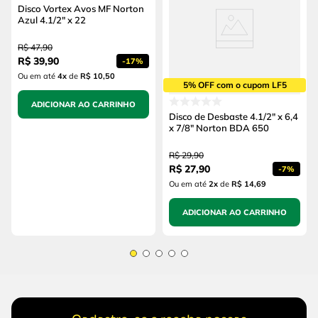
Disco Vortex Avos MF Norton
Azul 4.1/2" x 22
R$
47
,
90
R$
39
,
90
-
17%
Ou em até
4
x
de
R$ 10,50
5% OFF com o cupom LF5
ADICIONAR AO CARRINHO
Disco de Desbaste 4.1/2" x 6,4
x 7/8" Norton BDA 650
R$
29
,
90
R$
27
,
90
-
7%
Ou em até
2
x
de
R$ 14,69
ADICIONAR AO CARRINHO