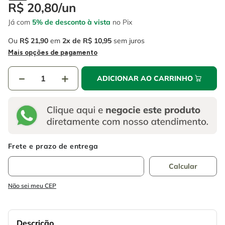
4
º
escada
R$
20
,
80
/
un
6
º
fio
Já com
5% de desconto à vista
no Pix
5
º
serra circular
7
º
chave impacto
Ou
R$
21
,
90
em
2
R$
10
,
95
sem juros
6
º
fio
8
º
disco corte
Mais opções de pagamento
7
º
chave impacto
9
º
cabo flexivel
－
＋
ADICIONAR AO CARRINHO
8
º
disco corte
10
º
serra copo
9
º
cabo flexivel
10
º
serra copo
Não sei meu CEP
Descrição