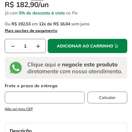
4
º
escada
R$
182
,
90
/
un
6
º
fio
Já com
5% de desconto à vista
no Pix
5
º
serra circular
7
º
serra copo
Ou
R$
192
,
53
em
12
R$
16
,
04
sem juros
6
º
fio
8
º
disco corte
Mais opções de pagamento
7
º
serra copo
9
º
chave impacto
－
＋
ADICIONAR AO CARRINHO
8
º
disco corte
10
º
luva
9
º
chave impacto
10
º
luva
Não sei meu CEP
Descrição