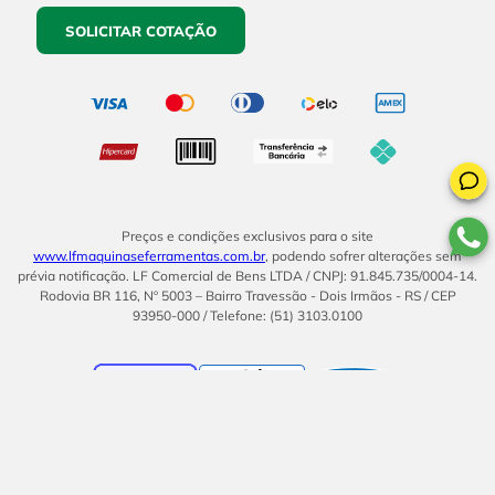
SOLICITAR COTAÇÃO
Preços e condições exclusivos para o site
www.lfmaquinaseferramentas.com.br
, podendo sofrer alterações sem
prévia notificação. LF Comercial de Bens LTDA / CNPJ: 91.845.735/0004-14.
Rodovia BR 116, Nº 5003 – Bairro Travessão - Dois Irmãos - RS / CEP
93950-000 / Telefone: (51) 3103.0100
BOM