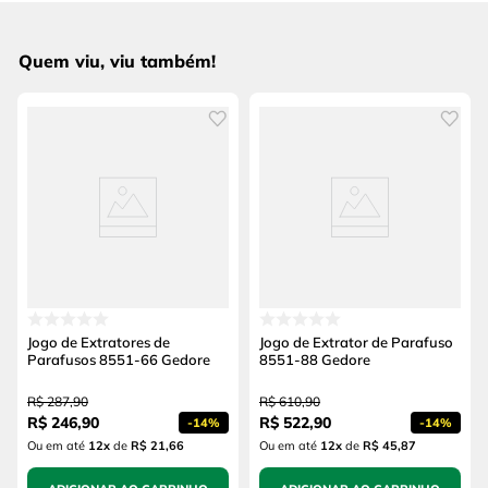
Quem viu, viu também!
Jogo de Extratores de
Jogo de Extrator de Parafuso
Parafusos 8551-66 Gedore
8551-88 Gedore
R$
287
,
90
R$
610
,
90
R$
246
,
90
R$
522
,
90
-
14%
-
14%
Ou em até
12
x
de
R$ 21,66
Ou em até
12
x
de
R$ 45,87