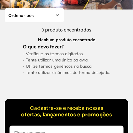
4
º
escada
6
º
serra copo
5
º
serra circular
7
º
luva
6
º
serra copo
8
º
fio
produto
0
7
º
luva
9
º
lavadora alta pressão
Nenhum produto encontrado
8
º
fio
10
º
chave impacto
Verifique os termos digitados.
9
º
lavadora alta pressão
Tente utilizar uma única palavra.
Utilize termos genéricos na busca.
10
º
chave impacto
Tente utilizar sinônimos do termo desejado.
Cadastre-se e receba nossas
ofertas, lançamentos e promoções