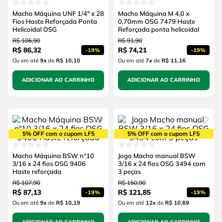
Macho Máquina UNF 1/4" x 28
Macho Máquina M 4,0 x
Fios Haste Reforçada Ponta
0,70mm OSG 7479 Haste
Helicoidal OSG
Reforçada ponta helicoidal
R$
106
,
90
R$
91
,
90
R$
86
,
32
R$
74
,
21
-
19%
-
19%
Ou em até
9
x
de
R$ 10,10
Ou em até
7
x
de
R$ 11,16
ADICIONAR AO CARRINHO
ADICIONAR AO CARRINHO
5% OFF com o cupom LF5
5% OFF com o cupom LF5
Macho Máquina BSW nº10
Jogo Macho manual BSW
3/16 x 24 fios OSG 9406
3/16 x 24 fios OSG 3494 com
Haste reforçada
3 peças
R$
107
,
90
R$
150
,
90
R$
87
,
13
R$
121
,
85
-
19%
-
19%
Ou em até
9
x
de
R$ 10,19
Ou em até
12
x
de
R$ 10,69