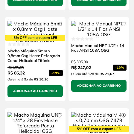
5% OFF com o cupom LF5
Macho Manual NPT 1/2" x 14
Fios ANSI 108A OSG
Macho Máquina 5mm x
0,8mm Osg Haste Reforçada
Canal Helicoidal Titânio
R$
305
,
90
R$
106
,
90
R$
247
,
02
-
19%
R$
86
,
32
-
19%
Ou em até
12
x
de
R$ 21,67
Ou em até
9
x
de
R$ 10,10
ADICIONAR AO CARRINHO
ADICIONAR AO CARRINHO
5% OFF com o cupom LF5