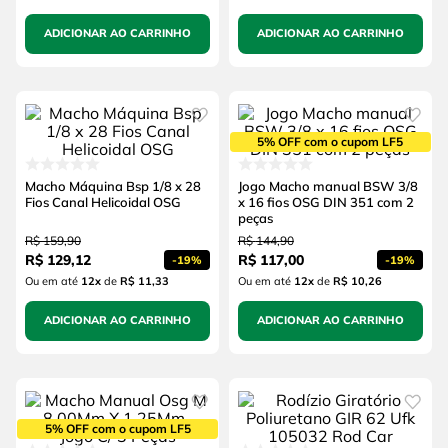
ADICIONAR AO CARRINHO
ADICIONAR AO CARRINHO
5% OFF com o cupom LF5
Macho Máquina Bsp 1/8 x 28
Jogo Macho manual BSW 3/8
Fios Canal Helicoidal OSG
x 16 fios OSG DIN 351 com 2
peças
R$
159
,
90
R$
144
,
90
R$
129
,
12
R$
117
,
00
-
19%
-
19%
Ou em até
12
x
de
R$ 11,33
Ou em até
12
x
de
R$ 10,26
ADICIONAR AO CARRINHO
ADICIONAR AO CARRINHO
5% OFF com o cupom LF5