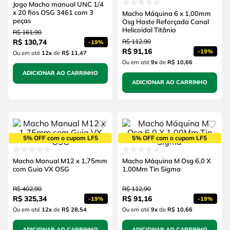
Jogo Macho manual UNC 1/4
x 20 fios OSG 3461 com 3
Macho Máquina 6 x 1,00mm
peças
Osg Haste Reforçada Canal
Helicoidal Titânio
R$
161
,
90
R$
130
,
74
R$
112
,
90
-
19%
R$
91
,
16
-
19%
Ou em até
12
x
de
R$ 11,47
Ou em até
9
x
de
R$ 10,66
ADICIONAR AO CARRINHO
ADICIONAR AO CARRINHO
5% OFF com o cupom LF5
5% OFF com o cupom LF5
Macho Manual M12 x 1,75mm
Macho Máquina M Osg 6,0 X
com Guia VX OSG
1,00Mm Tin Sigma
R$
402
,
90
R$
112
,
90
R$
325
,
34
R$
91
,
16
-
19%
-
19%
Ou em até
12
x
de
R$ 28,54
Ou em até
9
x
de
R$ 10,66
ADICIONAR AO CARRINHO
ADICIONAR AO CARRINHO