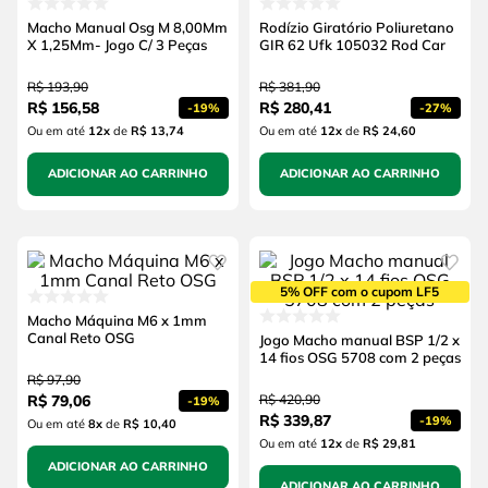
Macho Manual Osg M 8,00Mm
Rodízio Giratório Poliuretano
X 1,25Mm- Jogo C/ 3 Peças
GIR 62 Ufk 105032 Rod Car
R$
193
,
90
R$
381
,
90
R$
156
,
58
R$
280
,
41
-
19%
-
27%
Ou em até
12
x
de
R$ 13,74
Ou em até
12
x
de
R$ 24,60
ADICIONAR AO CARRINHO
ADICIONAR AO CARRINHO
5% OFF com o cupom LF5
Macho Máquina M6 x 1mm
Canal Reto OSG
Jogo Macho manual BSP 1/2 x
14 fios OSG 5708 com 2 peças
R$
97
,
90
R$
79
,
06
R$
420
,
90
-
19%
R$
339
,
87
-
19%
Ou em até
8
x
de
R$ 10,40
Ou em até
12
x
de
R$ 29,81
ADICIONAR AO CARRINHO
ADICIONAR AO CARRINHO