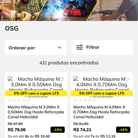
4
º
escada
6
º
fio
5
º
serra circular
7
º
serra copo
6
º
fio
OSG
8
º
chave impacto
7
º
serra copo
9
º
cabo flexivel
Filtrar
8
º
chave impacto
10
º
disco corte
9
º
cabo flexivel
produtos
432
10
º
disco corte
5% OFF com o cupom LF5
5% OFF com o cupom LF5
Macho Máquina M 3,0Mm X
Macho Máquina M 4,0Mm X
0,50Mm Osg Haste Reforçada
0,70Mm Osg Haste Reforçada
Canal Helicoidal
Canal Helicoidal
R$
97
,
90
R$
91
,
90
R$
79
,
06
R$
74
,
21
-
19%
-
19%
Ou em até
8
x
de
R$ 10,40
Ou em até
7
x
de
R$ 11,16