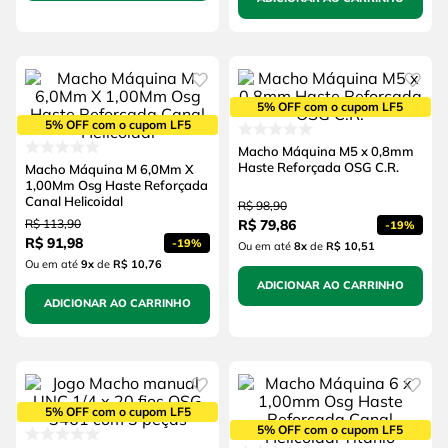
5% OFF com o cupom LF5
5% OFF com o cupom LF5
Macho Máquina M5 x 0,8mm
Haste Reforçada OSG C.R.
Macho Máquina M 6,0Mm X
1,00Mm Osg Haste Reforçada
Canal Helicoidal
R$
98
,
90
R$
113
,
90
R$
79
,
86
-
19%
R$
91
,
98
-
19%
Ou em até
8
x
de
R$ 10,51
Ou em até
9
x
de
R$ 10,76
ADICIONAR AO CARRINHO
ADICIONAR AO CARRINHO
5% OFF com o cupom LF5
5% OFF com o cupom LF5