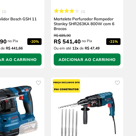
1
1
lidor Bosch GSH 11
Martelete Perfurador Rompedor
Stanley SHR263KA 800W com 6
Brocas
R$
685
,
90
90
R$
541
,
40
no Pix
no Pix
-
20%
-
21%
de
R$ 441,66
Ou em até
12
x
de
R$ 47,49
AR AO CARRINHO
ADICIONAR AO CARRINHO