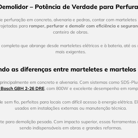
 Demolidor – Potência de Verdade para Perfur
 de perfuração em concreto, alvenaria e pedras, contar com martelet
rojetadas para
romper, perfurar e demolir com eficiência e segura
canteiro de obras.
mpleta que abrange desde marteletes elétricos e à bateria, até os ma
mais exigentes.
do as diferenças entre marteletes e martelos
, principalmente em concreto e alvenaria. Com sistemas como SDS-Plu
e Bosch GBH 2-26 DRE
, com 800W e excelente desempenho em rompi
sem fio, perfeitos para locais com difícil acesso à energia elétrica.
usados em instalações externas ou manutenção técnica.
nte para demolição pesada. Com impacto superior, essas ferramentas r
sendo indispensáveis em obras e grandes reformas.