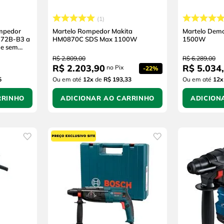
1
ompedor
Martelo Rompedor Makita
Martelo Demo
72B-B3 a
HM0870C SDS Max 1100W
1500W
 e sem
R$
2
.
809
,
00
R$
6
.
289
,
00
R$
2
.
203
,
90
R$
5
.
034
,
no Pix
-
22%
5
Ou em até
12
x
de
R$ 193,33
Ou em até
12
x
RRINHO
ADICIONAR AO CARRINHO
ADICION