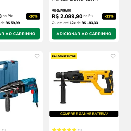
R$
2
.
709
,
00
0
R$
2
.
089
,
90
no Pix
no Pix
-
20%
-
23%
de
R$ 59,99
Ou em até
12
x
de
R$ 183,33
AR AO CARRINHO
ADICIONAR AO CARRINHO
COMPRE E GANHE BATERIA*
1
1