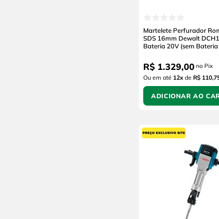
Martelete Perfurador R
SDS 16mm Dewalt DCH1
Bateria 20V (sem Bateria
Carregador)
R$
1
.
329
,
00
no Pix
Ou em até
12
x
de
R$ 110,7
ADICIONAR AO CA