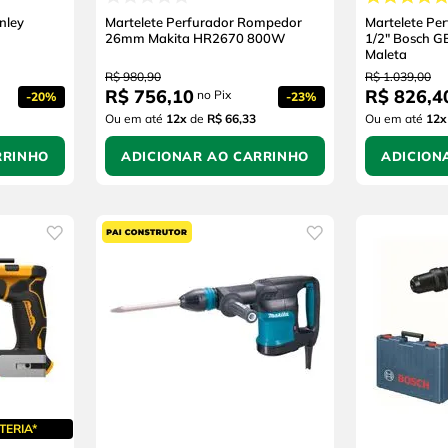
nley
Martelete Perfurador Rompedor
Martelete Pe
26mm Makita HR2670 800W
1/2" Bosch 
Maleta
R$
980
,
90
R$
1
.
039
,
00
R$
756
,
10
R$
826
,
4
no Pix
-
20%
-
23%
Ou em até
12
x
de
R$ 66,33
Ou em até
12
x
RRINHO
ADICIONAR AO CARRINHO
ADICION
TERIA*