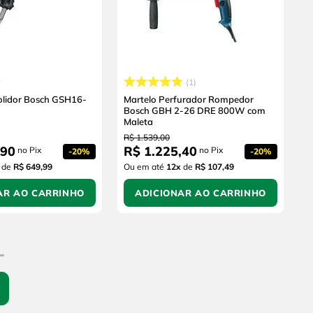
1
lidor Bosch GSH16-
Martelo Perfurador Rompedor
Bosch GBH 2-26 DRE 800W com
Maleta
R$
1
.
539
,
00
90
R$
1
.
225
,
40
no Pix
no Pix
-
20%
-
20%
de
R$ 649,99
Ou em até
12
x
de
R$ 107,49
AR AO CARRINHO
ADICIONAR AO CARRINHO