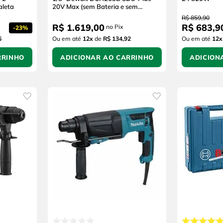
aleta
20V Max (sem Bateria e sem
Carregador)
R$
859
,
90
R$
1
.
619
,
00
R$
683
,
9
no Pix
-
23%
6
Ou em até
12
x
de
R$ 134,92
Ou em até
12
x
RRINHO
ADICIONAR AO CARRINHO
ADICION