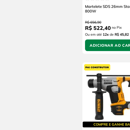
Martelete SDS 26mm Sta
800W
R$
656
,
90
R$
522
,
40
no Pix
Ou em até
12
x
de
R$ 45,82
ADICIONAR AO CA
COMPRE E GANHE BA