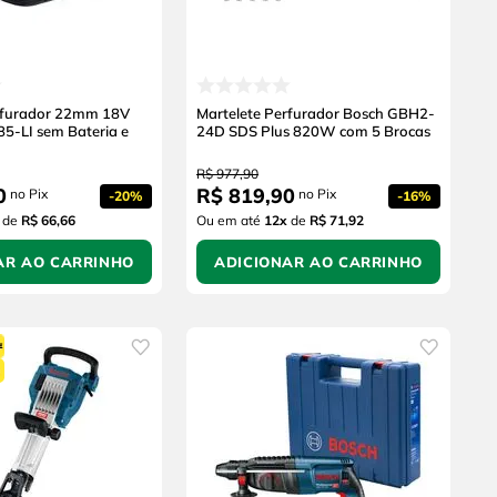
rfurador 22mm 18V
Martelete Perfurador Bosch GBH2-
5-LI sem Bateria e
24D SDS Plus 820W com 5 Brocas
R$
977
,
90
0
R$
819
,
90
no Pix
no Pix
-
20%
-
16%
de
R$ 66,66
Ou em até
12
x
de
R$ 71,92
AR AO CARRINHO
ADICIONAR AO CARRINHO