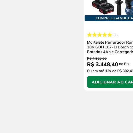
COMPRE E GANHE BA
1
Martelete Perfurador R
18V GBH 187-LI Bosch c
Baterias 4Ah e Carregad
R$
4
.
329
,
00
R$
3
.
448
,
40
no Pix
Ou em até
12
x
de
R$ 302,4
ADICIONAR AO CA