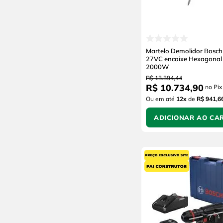
Martelo Demolidor Bosc
27VC encaixe Hexagona
2000W
R$
13
.
394
,
44
R$
10
.
734
,
90
no Pix
Ou em até
12
x
de
R$ 941,6
ADICIONAR AO CA