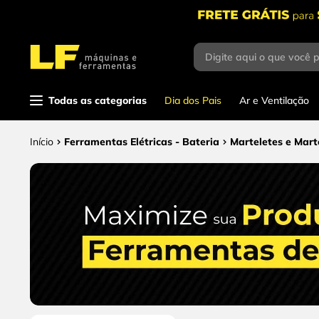
Digite aqui o que você 
Termos mais
buscados
1
º
parafusadeira
Todas as categorias
Dia dos Pais
Ar e Ventilação
2
º
caixa ferramentas
Ferramentas Elétricas - Bateria
Marteletes e Mart
3
º
esmerilhadeira
4
º
escada
5
º
serra circular
6
º
fio
7
º
chave impacto
8
º
disco corte