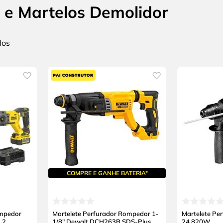
 e Martelos Demolidor
COMPRE E GANHE BATERIA*
ompedor
Martelete Perfurador Rompedor 1-
Martelete Pe
 2
1/8" Dewalt DCH263B SDS-Plus
24 820W