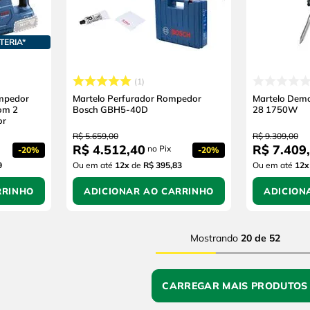
TERIA*
1
ompedor
Martelo Perfurador Rompedor
Martelo Demo
om 2
Bosch GBH5-40D
28 1750W
or
R$
5
.
659
,
00
R$
9
.
309
,
00
R$
4
.
512
,
40
R$
7
.
409
,
no Pix
-
20%
-
20%
9
Ou em até
12
x
de
R$ 395,83
Ou em até
12
x
RRINHO
ADICIONAR AO CARRINHO
ADICION
Mostrando
20 de 52