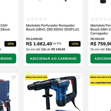
h GSH
Martelete Perfurador Rompedor
Martelete Pe
l 28mm
Bosch GBH2-28D 850W SDSPLUS
Bosch GBH 18
Carregador
R$
2
.
099
,
00
R$
953
,
90
R$
1
.
662
,
40
R$
759
,
9
no Pix
-
20%
-
21%
6
Ou em até
12
x
de
R$ 145,83
Ou em até
12
x
RRINHO
ADICIONAR AO CARRINHO
ADICION