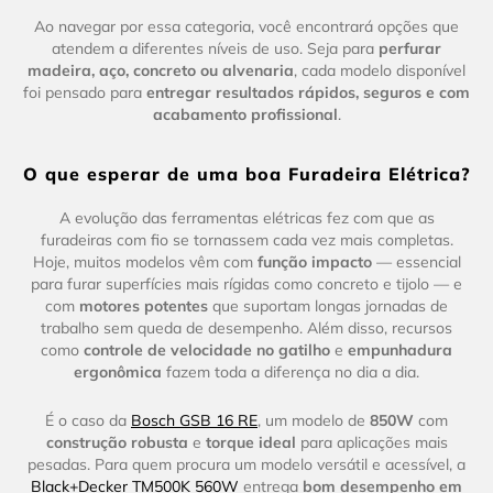
Ao navegar por essa categoria, você encontrará opções que
atendem a diferentes níveis de uso. Seja para
perfurar
madeira, aço, concreto ou alvenaria
, cada modelo disponível
foi pensado para
entregar resultados rápidos, seguros e com
acabamento profissional
.
O que esperar de uma boa Furadeira Elétrica?
A evolução das ferramentas elétricas fez com que as
furadeiras com fio se tornassem cada vez mais completas.
Hoje, muitos modelos vêm com
função impacto
— essencial
para furar superfícies mais rígidas como concreto e tijolo — e
com
motores potentes
que suportam longas jornadas de
trabalho sem queda de desempenho. Além disso, recursos
como
controle de velocidade no gatilho
e
empunhadura
ergonômica
fazem toda a diferença no dia a dia.
É o caso da
Bosch GSB 16 RE
, um modelo de
850W
com
construção robusta
e
torque ideal
para aplicações mais
pesadas. Para quem procura um modelo versátil e acessível, a
Black+Decker TM500K 560W
entrega
bom desempenho em