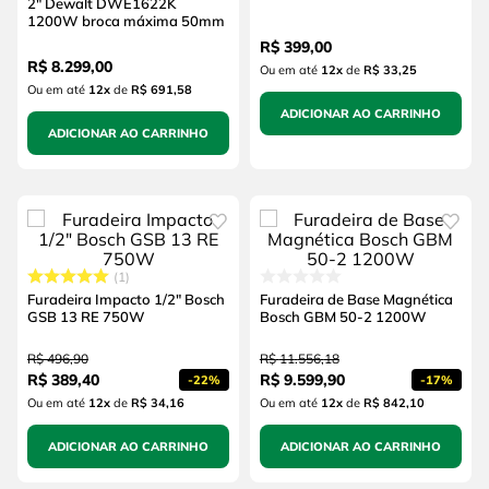
2" Dewalt DWE1622K
1200W broca máxima 50mm
R$
399
,
00
R$
8
.
299
,
00
Ou em até
12
x
de
R$ 33,25
Ou em até
12
x
de
R$ 691,58
ADICIONAR AO CARRINHO
ADICIONAR AO CARRINHO
1
Furadeira Impacto 1/2" Bosch
Furadeira de Base Magnética
GSB 13 RE 750W
Bosch GBM 50-2 1200W
R$
496
,
90
R$
11
.
556
,
18
R$
389
,
40
R$
9
.
599
,
90
-
22%
-
17%
Ou em até
12
x
de
R$ 34,16
Ou em até
12
x
de
R$ 842,10
ADICIONAR AO CARRINHO
ADICIONAR AO CARRINHO