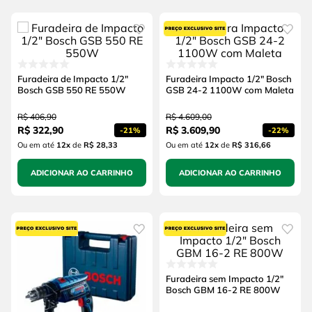
Furadeira de Impacto 1/2"
Furadeira Impacto 1/2" Bosch
Bosch GSB 550 RE 550W
GSB 24-2 1100W com Maleta
R$
406
,
90
R$
4
.
609
,
00
R$
322
,
90
R$
3
.
609
,
90
-
21%
-
22%
Ou em até
12
x
de
R$ 28,33
Ou em até
12
x
de
R$ 316,66
ADICIONAR AO CARRINHO
ADICIONAR AO CARRINHO
Furadeira sem Impacto 1/2"
Bosch GBM 16-2 RE 800W