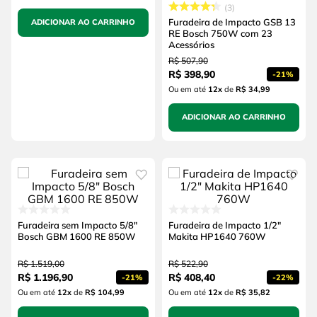
3
Furadeira de Impacto GSB 13
ADICIONAR AO CARRINHO
RE Bosch 750W com 23
Acessórios
R$
507
,
90
R$
398
,
90
-
21%
Ou em até
12
x
de
R$ 34,99
ADICIONAR AO CARRINHO
Furadeira sem Impacto 5/8"
Furadeira de Impacto 1/2"
Bosch GBM 1600 RE 850W
Makita HP1640 760W
R$
1
.
519
,
00
R$
522
,
90
R$
1
.
196
,
90
R$
408
,
40
-
21%
-
22%
Ou em até
12
x
de
R$ 104,99
Ou em até
12
x
de
R$ 35,82