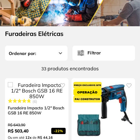
4
º
escada
6
º
fio
5
º
serra circular
7
º
serra copo
6
º
fio
8
º
chave impacto
Furadeiras Elétricas
7
º
serra copo
9
º
cabo flexivel
8
º
chave impacto
10
º
disco corte
Filtrar
9
º
cabo flexivel
produtos
33
10
º
disco corte
6
Furadeira Impacto 1/2" Bosch
GSB 16 RE 850W
R$
643
,
90
R$
503
,
40
-
22%
Ou em até
12
x
de
R$ 44,16