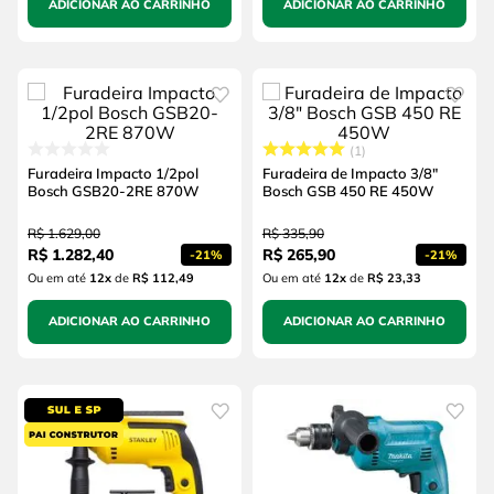
ADICIONAR AO CARRINHO
ADICIONAR AO CARRINHO
1
Furadeira Impacto 1/2pol
Furadeira de Impacto 3/8"
Bosch GSB20-2RE 870W
Bosch GSB 450 RE 450W
R$
1
.
629
,
00
R$
335
,
90
R$
1
.
282
,
40
R$
265
,
90
-
21%
-
21%
Ou em até
12
x
de
R$ 112,49
Ou em até
12
x
de
R$ 23,33
ADICIONAR AO CARRINHO
ADICIONAR AO CARRINHO