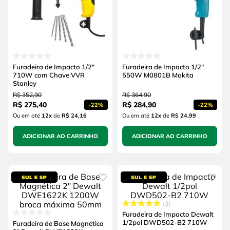
Furadeira de Impacto 1/2"
Furadeira de Impacto 1/2"
710W com Chave VVR
550W M0801B Makita
Stanley
R$
352
,
90
R$
364
,
90
R$
275
,
40
R$
284
,
90
-
22%
-
22%
Ou em até
12
x
de
R$ 24,16
Ou em até
12
x
de
R$ 24,99
ADICIONAR AO CARRINHO
ADICIONAR AO CARRINHO
3
Furadeira de Impacto Dewalt
1/2pol DWD502-B2 710W
Furadeira de Base Magnética