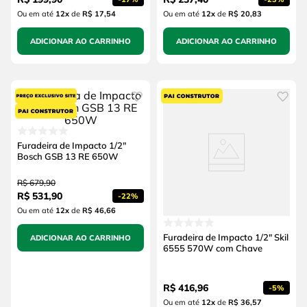
Ou em até
12
x
de
R$ 17,54
Ou em até
12
x
de
R$ 20,83
ADICIONAR AO CARRINHO
ADICIONAR AO CARRINHO
Furadeira de Impacto 1/2"
Bosch GSB 13 RE 650W
R$
679
,
90
R$
531
,
90
-
22%
Ou em até
12
x
de
R$ 46,66
Furadeira de Impacto 1/2" Skil
ADICIONAR AO CARRINHO
6555 570W com Chave
R$
416
,
96
-
5%
Ou em até
12
x
de
R$ 36,57