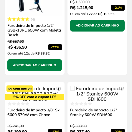
R$
1
.
539
,
00
R$
1
.
215
,
90
-
21%
Ou em até
12
x
de
R$ 106,66
4
Furadeira de Impacto 1/2"
ADICIONAR AO CARRINHO
GSB-13RE 650W com Maleta
Bosch
R$
557
,
90
R$
436
,
90
-
22%
Ou em até
12
x
de
R$ 38,32
ADICIONAR AO CARRINHO
5% OFF com o cupom LF5
Furadeira de Impacto 3/8" Skil
Furadeira de Impacto 1/2"
6600 570W com Chave
Stanley 600W SDH600
R$
241
,
90
R$
308
,
90
R$
199
,
90
R$
237
,
40
-
17%
-
23%