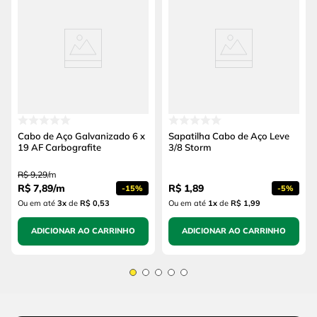
Cabo de Aço Galvanizado 6 x
Sapatilha Cabo de Aço Leve
19 AF Carbografite
3/8 Storm
R$
9
,
29
/
m
R$
7
,
89
/
m
R$
1
,
89
-
15%
-
5%
Ou em até
3
x
de
R$ 0,53
Ou em até
1
x
de
R$ 1,99
ADICIONAR AO CARRINHO
ADICIONAR AO CARRINHO