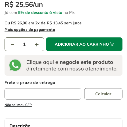
4
º
escada
R$
25
,
56
/
un
6
º
serra copo
Já com
5% de desconto à vista
no Pix
5
º
serra circular
7
º
luva
Ou
R$
26
,
90
em
2
R$
13
,
45
sem juros
6
º
serra copo
8
º
fio
Mais opções de pagamento
7
º
luva
9
º
lavadora alta pressão
－
＋
ADICIONAR AO CARRINHO
8
º
fio
10
º
alicate
9
º
lavadora alta pressão
10
º
alicate
Não sei meu CEP
Descrição