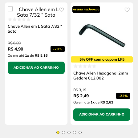
Chave Allen em L Sata 7/32 “
Sata
R$
6
,
09
R$
4
,
90
-
20%
Ou em até
1
x
de
R$ 5,16
5% OFF com o cupom LF5
ADICIONAR AO CARRINHO
Chave Allen Hexagonal 2mm
Gedore 012.002
R$
3
,
19
R$
2
,
49
-
22%
Ou em até
1
x
de
R$ 2,62
ADICIONAR AO CARRINHO