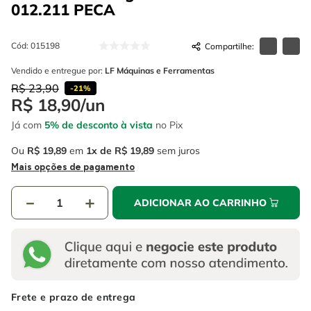
4
º
escada
012.211
PECA
6
º
serra copo
5
º
serra circular
7
º
luva
Cód
:
015198
6
º
serra copo
8
º
fio
Vendido e entregue por:
LF Máquinas e Ferramentas
7
º
luva
R$
23
,
90
9
º
lavadora alta pressão
-
21%
R$
18
,
90
/
un
8
º
fio
10
º
alicate
Já com
5% de desconto à vista
no Pix
9
º
lavadora alta pressão
Ou
R$
19
,
89
em
1
R$
19
,
89
sem juros
10
º
alicate
Mais opções de pagamento
－
＋
ADICIONAR AO CARRINHO