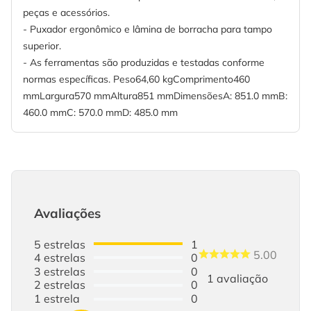
peças e acessórios.
- Puxador ergonômico e lâmina de borracha para tampo
superior.
- As ferramentas são produzidas e testadas conforme
normas específicas. Peso64,60 kgComprimento460
mmLargura570 mmAltura851 mmDimensõesA: 851.0 mmB:
460.0 mmC: 570.0 mmD: 485.0 mm
Avaliações
5
estrelas
1
5.00
4
estrelas
0
3
estrelas
0
1
avaliação
2
estrelas
0
1
estrela
0