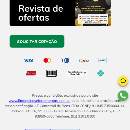
SOLICITAR COTAÇÃO
Preços e condições exclusivos para o site
www.lfmaquinaseferramentas.com.br
, podendo sofrer alterações sem
prévia notificação. LF Comercial de Bens LTDA / CNPJ: 91.845.735/0004-14.
Rodovia BR 116, Nº 5003 – Bairro Travessão - Dois Irmãos - RS / CEP
93950-000 / Telefone: (51) 3103.0100