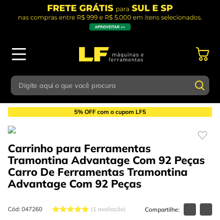
Digite aqui o que você procura
Organização
Carros para Ferramentas
Termos mais buscados
5% OFF com o cupom LF5
Digite aqui o que você procura
1
º
parafusadeira
Carrinho para Ferramentas
Termos mais buscados
2
º
caixa ferramentas
Tramontina Advantage Com 92 Peças
1
º
parafusadeira
3
º
esmerilhadeira
Carro De Ferramentas Tramontina
Advantage Com 92 Peças
2
º
caixa ferramentas
4
º
escada
3
º
esmerilhadeira
5
º
serra circular
Cód
:
047260
1
avaliação