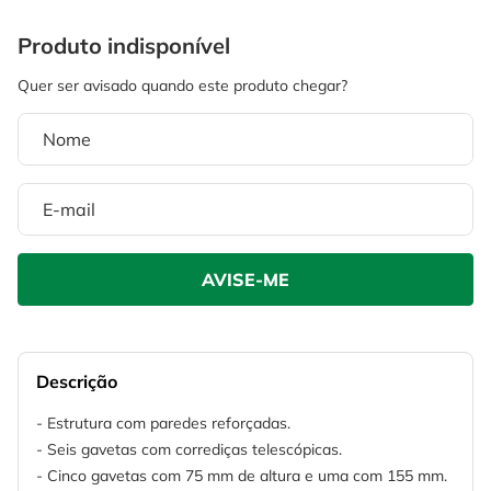
4
º
escada
6
º
fio
5
º
serra circular
7
º
chave impacto
6
º
fio
8
º
disco corte
7
º
chave impacto
9
º
cabo flexivel
8
º
disco corte
10
º
serra copo
9
º
cabo flexivel
10
º
serra copo
Descrição
- Estrutura com paredes reforçadas.
- Seis gavetas com corrediças telescópicas.
- Cinco gavetas com 75 mm de altura e uma com 155 mm.