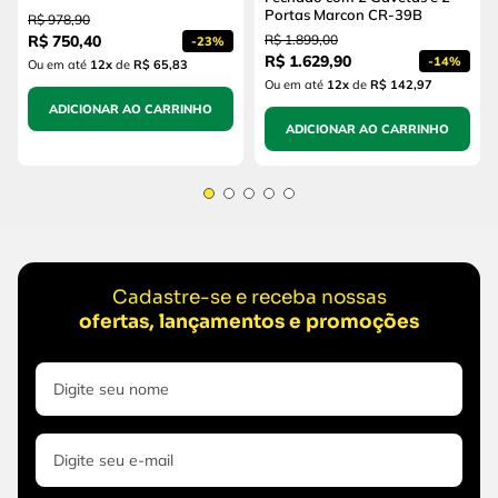
Portas Marcon CR-39B
R$
978
,
90
R$
750
,
40
R$
1
.
899
,
00
-
23%
R$
1
.
629
,
90
-
14%
Ou em até
12
x
de
R$ 65,83
Ou em até
12
x
de
R$ 142,97
ADICIONAR AO CARRINHO
ADICIONAR AO CARRINHO
Cadastre-se e receba nossas
ofertas, lançamentos e promoções