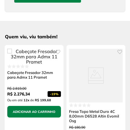
Quem viu, viu também!
Cabeçote Fresador 32mm
para Admx 11 Pramet
R$
2
.
819
,
00
R$
2
.
276
,
34
-
19%
Ou em até
12
x
de
R$ 199,68
Fresa Topo Metal Duro 4C
ADICIONAR AO CARRINHO
8,00mm D6528 Altin Evomil
Osg
R$
180
,
90