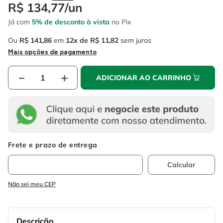
4
º
escada
R$
134
,
77
/
un
6
º
fio
Já com
5% de desconto à vista
no Pix
5
º
serra circular
7
º
serra copo
Ou
R$
141
,
86
em
12
R$
11
,
82
sem juros
6
º
fio
8
º
chave impacto
Mais opções de pagamento
7
º
serra copo
9
º
cabo flexivel
－
＋
ADICIONAR AO CARRINHO
8
º
chave impacto
10
º
disco corte
9
º
cabo flexivel
10
º
disco corte
Não sei meu CEP
Descrição